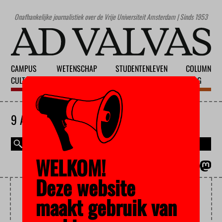
Onafhankelijke journalistiek over de Vrije Universiteit Amsterdam | Sinds 1953
CAMPUS
WETENSCHAP
STUDENTENLEVEN
COLUMN
CULTUUR
ONDERWIJS
MAATSCHAPPIJ
BLOG
9 AUGUSTUS 2026
WELKOM!
MAGAZINE
ENGLISH
Deze website
INSPECTIE
maakt gebruik van