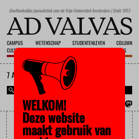
Onafhankelijke journalistiek over de Vrije Universiteit Amsterdam | Sinds 1953
CAMPUS
WETENSCHAP
STUDENTENLEVEN
COLUMN
CULTUUR
ONDERWIJS
MAATSCHAPPIJ
BLOG
7 AUGUSTUS 2026
WELKOM!
MAGAZINE
ENGLISH
Deze website
INKOMSTEN
maakt gebruik van