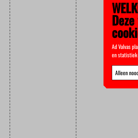
WELK
Deze 
cooki
Ad Valvas pla
en statistie
Alleen nood