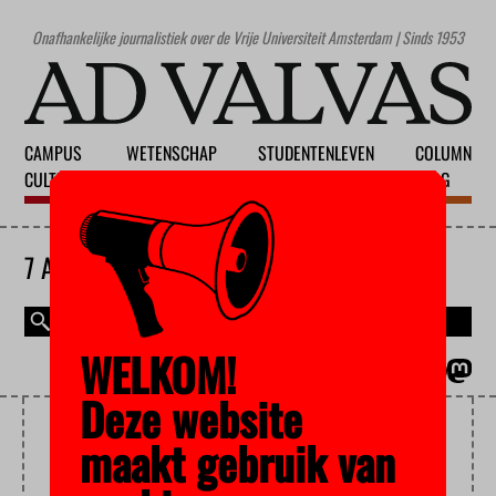
Onafhankelijke journalistiek over de Vrije Universiteit Amsterdam | Sinds 1953
CAMPUS
WETENSCHAP
STUDENTENLEVEN
COLUMN
CULTUUR
ONDERWIJS
MAATSCHAPPIJ
BLOG
7 AUGUSTUS 2026
WELKOM!
MAGAZINE
ENGLISH
Deze website
INBURGERING
maakt gebruik van