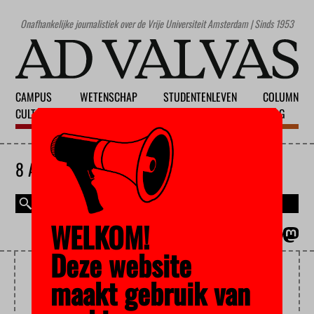
Onafhankelijke journalistiek over de Vrije Universiteit Amsterdam | Sinds 1953
CAMPUS
WETENSCHAP
STUDENTENLEVEN
COLUMN
CULTUUR
ONDERWIJS
MAATSCHAPPIJ
BLOG
8 AUGUSTUS 2026
WELKOM!
MAGAZINE
ENGLISH
Deze website
HYBRID EDUCATION
maakt gebruik van