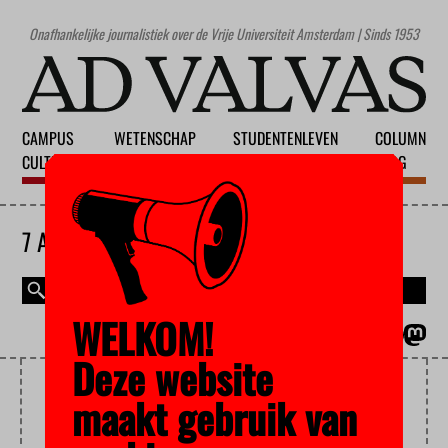
Onafhankelijke journalistiek over de Vrije Universiteit Amsterdam | Sinds 1953
CAMPUS
WETENSCHAP
STUDENTENLEVEN
COLUMN
CULTUUR
ONDERWIJS
MAATSCHAPPIJ
BLOG
7 AUGUSTUS 2026
WELKOM!
MAGAZINE
ENGLISH
Deze website
HUISARTS
maakt gebruik van