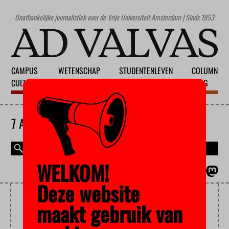
Onafhankelijke journalistiek over de Vrije Universiteit Amsterdam | Sinds 1953
CAMPUS
WETENSCHAP
STUDENTENLEVEN
COLUMN
CULTUUR
ONDERWIJS
MAATSCHAPPIJ
BLOG
7 AUGUSTUS 2026
WELKOM!
MAGAZINE
ENGLISH
Deze website
HONGKONG
maakt gebruik van