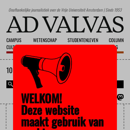
Onafhankelijke journalistiek over de Vrije Universiteit Amsterdam | Sinds 1953
CAMPUS
WETENSCHAP
STUDENTENLEVEN
COLUMN
CULTUUR
ONDERWIJS
MAATSCHAPPIJ
BLOG
10 AUGUSTUS 2026
WELKOM!
MAGAZINE
ENGLISH
Deze website
HISTORIE
maakt gebruik van