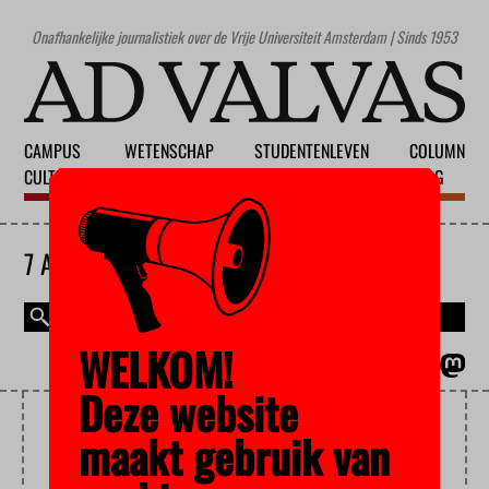
Onafhankelijke journalistiek over de Vrije Universiteit Amsterdam | Sinds 1953
CAMPUS
WETENSCHAP
STUDENTENLEVEN
COLUMN
CULTUUR
ONDERWIJS
MAATSCHAPPIJ
BLOG
7 AUGUSTUS 2026
WELKOM!
MAGAZINE
ENGLISH
Deze website
HERSENSCANS
maakt gebruik van