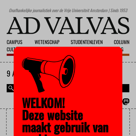
Onafhankelijke journalistiek over de Vrije Universiteit Amsterdam | Sinds 1953
CAMPUS
WETENSCHAP
STUDENTENLEVEN
COLUMN
CULTUUR
ONDERWIJS
MAATSCHAPPIJ
BLOG
9 AUGUSTUS 2026
WELKOM!
MAGAZINE
ENGLISH
Deze website
HERSENEN
maakt gebruik van