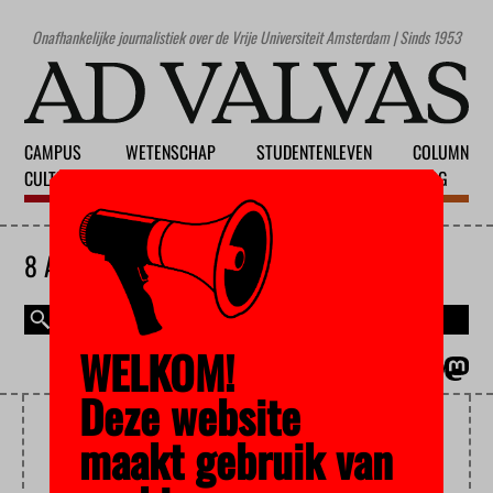
Onafhankelijke journalistiek over de Vrije Universiteit Amsterdam | Sinds 1953
CAMPUS
WETENSCHAP
STUDENTENLEVEN
COLUMN
CULTUUR
ONDERWIJS
MAATSCHAPPIJ
BLOG
8 AUGUSTUS 2026
WELKOM!
MAGAZINE
ENGLISH
Deze website
HERBERT BOS
maakt gebruik van