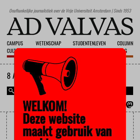
Onafhankelijke journalistiek over de Vrije Universiteit Amsterdam | Sinds 1953
CAMPUS
WETENSCHAP
STUDENTENLEVEN
COLUMN
CULTUUR
ONDERWIJS
MAATSCHAPPIJ
BLOG
8 AUGUSTUS 2026
WELKOM!
MAGAZINE
ENGLISH
Deze website
HENK OLIJHOEK
maakt gebruik van