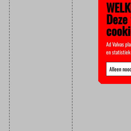
WELK
Deze 
cooki
Ad Valvas pla
en statistie
Alleen nood