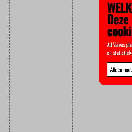
WELK
Deze 
cooki
Ad Valvas pla
en statistie
Alleen nood