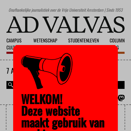
Onafhankelijke journalistiek over de Vrije Universiteit Amsterdam | Sinds 1953
CAMPUS
WETENSCHAP
STUDENTENLEVEN
COLUMN
CULTUUR
ONDERWIJS
MAATSCHAPPIJ
BLOG
7 AUGUSTUS 2026
WELKOM!
MAGAZINE
ENGLISH
Deze website
HARDLOPEN
maakt gebruik van