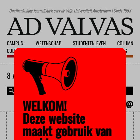
Onafhankelijke journalistiek over de Vrije Universiteit Amsterdam | Sinds 1953
CAMPUS
WETENSCHAP
STUDENTENLEVEN
COLUMN
CULTUUR
ONDERWIJS
MAATSCHAPPIJ
BLOG
8 AUGUSTUS 2026
WELKOM!
MAGAZINE
ENGLISH
Deze website
HARDE KNIP
maakt gebruik van