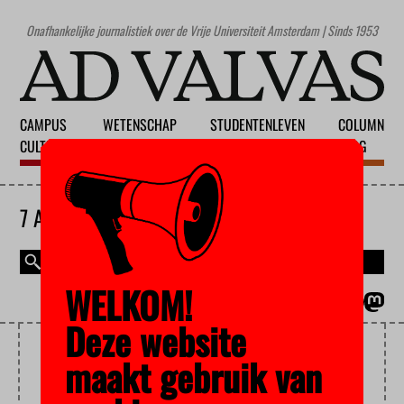
Onafhankelijke journalistiek over de Vrije Universiteit Amsterdam | Sinds 1953
CAMPUS
WETENSCHAP
STUDENTENLEVEN
COLUMN
CULTUUR
ONDERWIJS
MAATSCHAPPIJ
BLOG
7 AUGUSTUS 2026
WELKOM!
MAGAZINE
ENGLISH
Deze website
HANS ACHTERHUIS
maakt gebruik van