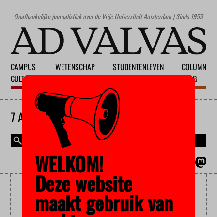
Onafhankelijke journalistiek over de Vrije Universiteit Amsterdam | Sinds 1953
CAMPUS
WETENSCHAP
STUDENTENLEVEN
COLUMN
CULTUUR
ONDERWIJS
MAATSCHAPPIJ
BLOG
7 AUGUSTUS 2026
WELKOM!
MAGAZINE
ENGLISH
Deze website
GRIEKS EN LATIJN
maakt gebruik van