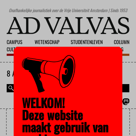
Onafhankelijke journalistiek over de Vrije Universiteit Amsterdam | Sinds 1953
CAMPUS
WETENSCHAP
STUDENTENLEVEN
COLUMN
CULTUUR
ONDERWIJS
MAATSCHAPPIJ
BLOG
8 AUGUSTUS 2026
WELKOM!
MAGAZINE
ENGLISH
Deze website
GEREFORMEERDEN
maakt gebruik van