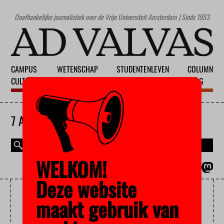
Onafhankelijke journalistiek over de Vrije Universiteit Amsterdam | Sinds 1953
CAMPUS
WETENSCHAP
STUDENTENLEVEN
COLUMN
CULTUUR
ONDERWIJS
MAATSCHAPPIJ
BLOG
7 AUGUSTUS 2026
WELKOM!
MAGAZINE
ENGLISH
Deze website
GENEESKUNDE
maakt gebruik van