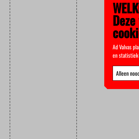
WELK
Deze 
cooki
Ad Valvas pla
en statistie
Alleen nood