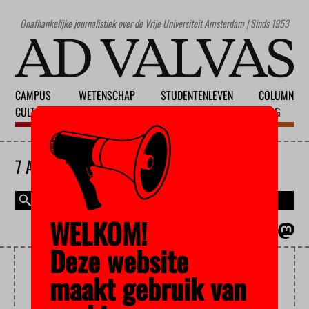
Onafhankelijke journalistiek over de Vrije Universiteit Amsterdam | Sinds 1953
CAMPUS
WETENSCHAP
STUDENTENLEVEN
COLUMN
CULTUUR
ONDERWIJS
MAATSCHAPPIJ
BLOG
7 AUGUSTUS 2026
WELKOM!
MAGAZINE
ENGLISH
Deze website
GEDRAGSECONOMIE
maakt gebruik van