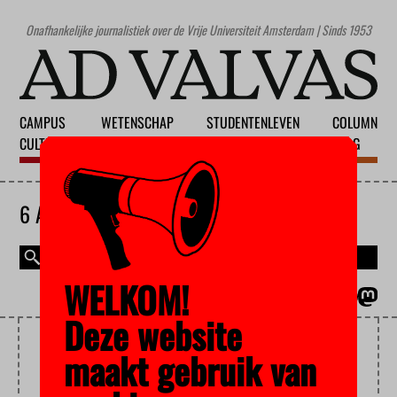
Onafhankelijke journalistiek over de Vrije Universiteit Amsterdam | Sinds 1953
CAMPUS
WETENSCHAP
STUDENTENLEVEN
COLUMN
CULTUUR
ONDERWIJS
MAATSCHAPPIJ
BLOG
6 AUGUSTUS 2026
WELKOM!
MAGAZINE
ENGLISH
Deze website
GAMER
maakt gebruik van