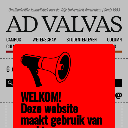
Onafhankelijke journalistiek over de Vrije Universiteit Amsterdam | Sinds 1953
CAMPUS
WETENSCHAP
STUDENTENLEVEN
COLUMN
CULTUUR
ONDERWIJS
MAATSCHAPPIJ
BLOG
6 AUGUSTUS 2026
WELKOM!
MAGAZINE
ENGLISH
Deze website
FURBIE
maakt gebruik van