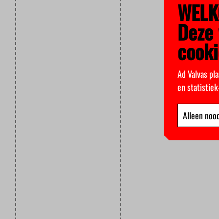
WELK
Deze 
cooki
Ad Valvas pla
en statistie
Alleen nood