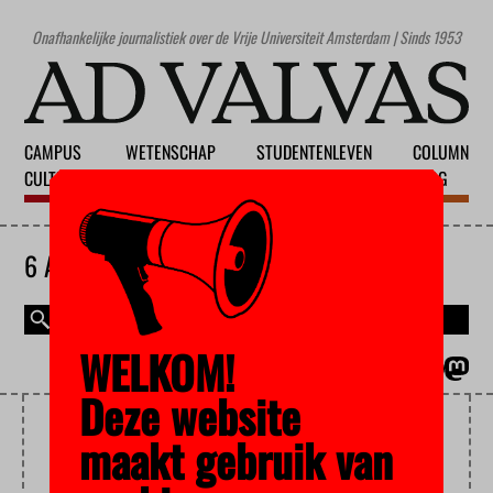
Onafhankelijke journalistiek over de Vrije Universiteit Amsterdam | Sinds 1953
CAMPUS
WETENSCHAP
STUDENTENLEVEN
COLUMN
CULTUUR
ONDERWIJS
MAATSCHAPPIJ
BLOG
6 AUGUSTUS 2026
WELKOM!
MAGAZINE
ENGLISH
Deze website
FNV JONG
maakt gebruik van