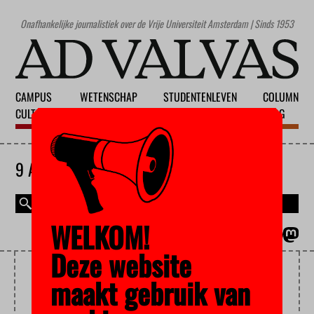
Onafhankelijke journalistiek over de Vrije Universiteit Amsterdam | Sinds 1953
CAMPUS
WETENSCHAP
STUDENTENLEVEN
COLUMN
CULTUUR
ONDERWIJS
MAATSCHAPPIJ
BLOG
9 AUGUSTUS 2026
WELKOM!
MAGAZINE
ENGLISH
Deze website
FLEXWERKEN
maakt gebruik van