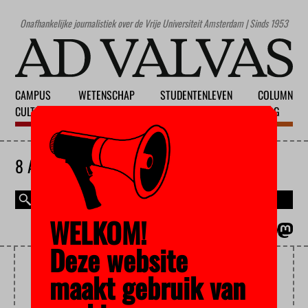
Onafhankelijke journalistiek over de Vrije Universiteit Amsterdam | Sinds 1953
CAMPUS
WETENSCHAP
STUDENTENLEVEN
COLUMN
CULTUUR
ONDERWIJS
MAATSCHAPPIJ
BLOG
8 AUGUSTUS 2026
WELKOM!
MAGAZINE
ENGLISH
Deze website
FLEXIBELE CONTRACTEN
maakt gebruik van