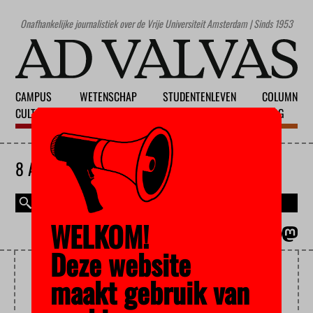
Onafhankelijke journalistiek over de Vrije Universiteit Amsterdam | Sinds 1953
CAMPUS
WETENSCHAP
STUDENTENLEVEN
COLUMN
CULTUUR
ONDERWIJS
MAATSCHAPPIJ
BLOG
8 AUGUSTUS 2026
WELKOM!
MAGAZINE
ENGLISH
Deze website
FLASH CRASH
maakt gebruik van