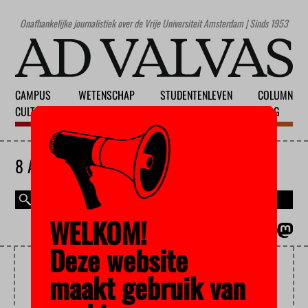
Onafhankelijke journalistiek over de Vrije Universiteit Amsterdam | Sinds 1953
CAMPUS
WETENSCHAP
STUDENTENLEVEN
COLUMN
CULTUUR
ONDERWIJS
MAATSCHAPPIJ
BLOG
8 AUGUSTUS 2026
WELKOM!
MAGAZINE
ENGLISH
Deze website
FEMINISTISCH
maakt gebruik van