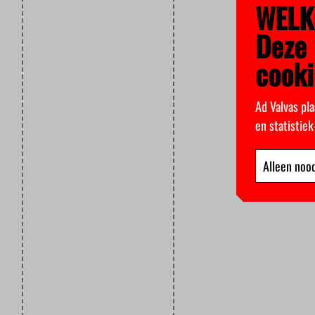
WELK
Deze 
cooki
Ad Valvas pla
en statistie
Alleen nood