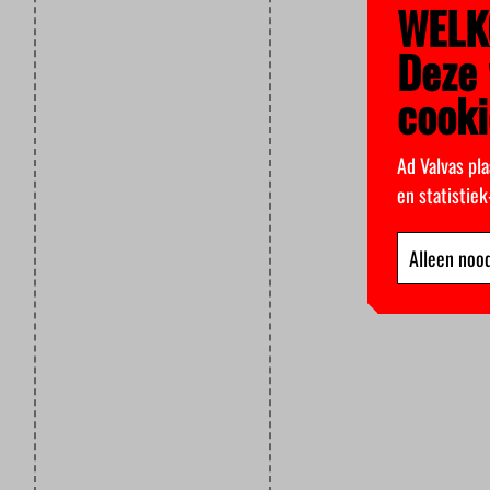
WELK
Deze 
cooki
Ad Valvas pla
en statistie
Alleen nood