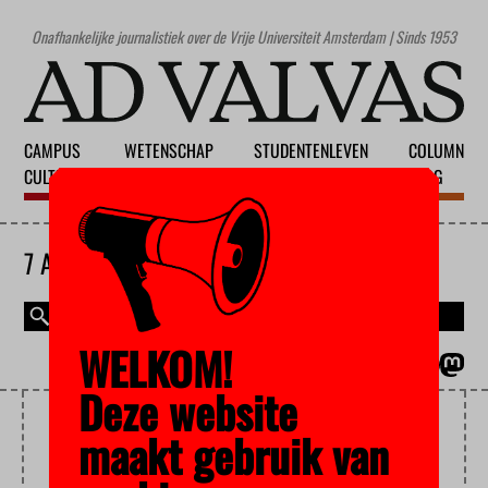
Onafhankelijke journalistiek over de Vrije Universiteit Amsterdam | Sinds 1953
CAMPUS
WETENSCHAP
STUDENTENLEVEN
COLUMN
CULTUUR
ONDERWIJS
MAATSCHAPPIJ
BLOG
7 AUGUSTUS 2026
WELKOM!
MAGAZINE
ENGLISH
Deze website
FACULTY MEDICINE
maakt gebruik van