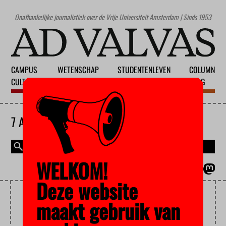
Onafhankelijke journalistiek over de Vrije Universiteit Amsterdam | Sinds 1953
CAMPUS
WETENSCHAP
STUDENTENLEVEN
COLUMN
CULTUUR
ONDERWIJS
MAATSCHAPPIJ
BLOG
7 AUGUSTUS 2026
WELKOM!
MAGAZINE
ENGLISH
Deze website
FACULTEITSBESTUUR
maakt gebruik van