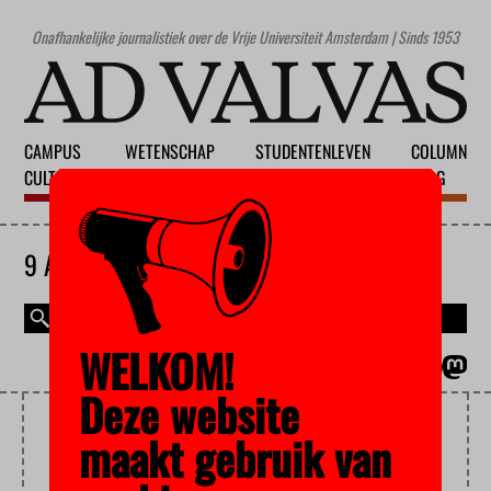
Onafhankelijke journalistiek over de Vrije Universiteit Amsterdam | Sinds 1953
CAMPUS
WETENSCHAP
STUDENTENLEVEN
COLUMN
CULTUUR
ONDERWIJS
MAATSCHAPPIJ
BLOG
9 AUGUSTUS 2026
WELKOM!
MAGAZINE
ENGLISH
Deze website
FACULTEIT SOCIALE
maakt gebruik van
FACULTEIT