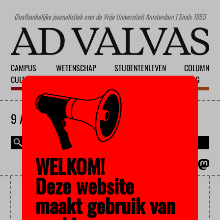
Onafhankelijke journalistiek over de Vrije Universiteit Amsterdam | Sinds 1953
CAMPUS
WETENSCHAP
STUDENTENLEVEN
COLUMN
CULTUUR
ONDERWIJS
MAATSCHAPPIJ
BLOG
9 AUGUSTUS 2026
WELKOM!
MAGAZINE
ENGLISH
Deze website
EXTRA KOSTEN
maakt gebruik van