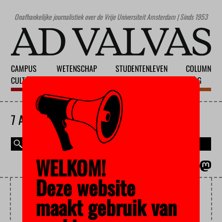
Onafhankelijke journalistiek over de Vrije Universiteit Amsterdam | Sinds 1953
CAMPUS
WETENSCHAP
STUDENTENLEVEN
COLUMN
CULTUUR
ONDERWIJS
MAATSCHAPPIJ
BLOG
7 AUGUSTUS 2026
WELKOM!
MAGAZINE
ENGLISH
Deze website
EXCELLENTIE
maakt gebruik van