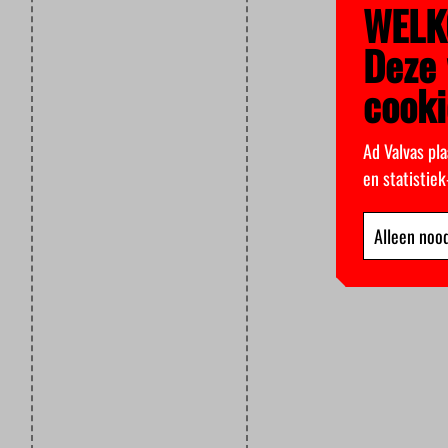
WELK
Deze 
cooki
Ad Valvas pla
en statistie
Alleen nood