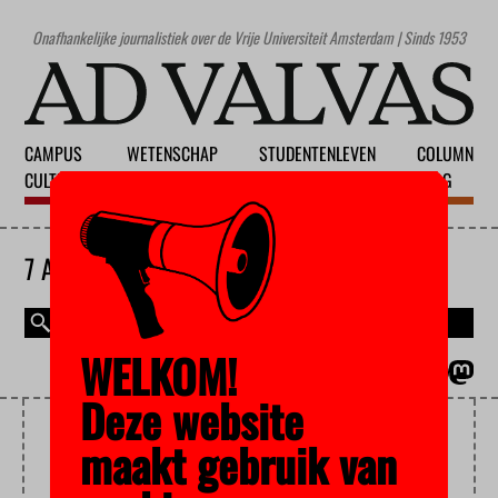
Onafhankelijke journalistiek over de Vrije Universiteit Amsterdam | Sinds 1953
CAMPUS
WETENSCHAP
STUDENTENLEVEN
COLUMN
CULTUUR
ONDERWIJS
MAATSCHAPPIJ
BLOG
7 AUGUSTUS 2026
WELKOM!
MAGAZINE
ENGLISH
Deze website
EUROPESE
maakt gebruik van
ONDERZOEKSRAAD