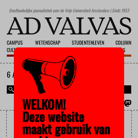
Onafhankelijke journalistiek over de Vrije Universiteit Amsterdam | Sinds 1953
CAMPUS
WETENSCHAP
STUDENTENLEVEN
COLUMN
CULTUUR
ONDERWIJS
MAATSCHAPPIJ
BLOG
6 AUGUSTUS 2026
WELKOM!
MAGAZINE
ENGLISH
Deze website
ERDOGAN
maakt gebruik van