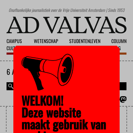
Onafhankelijke journalistiek over de Vrije Universiteit Amsterdam | Sinds 1953
CAMPUS
WETENSCHAP
STUDENTENLEVEN
COLUMN
CULTUUR
ONDERWIJS
MAATSCHAPPIJ
BLOG
6 AUGUSTUS 2026
WELKOM!
MAGAZINE
ENGLISH
Deze website
EL AL
maakt gebruik van