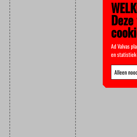
WELK
Deze 
cooki
Ad Valvas pla
en statistie
Alleen nood