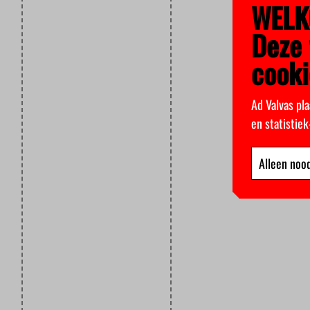
WELK
Deze 
cooki
Ad Valvas pla
en statistie
Alleen nood