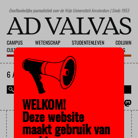
Onafhankelijke journalistiek over de Vrije Universiteit Amsterdam | Sinds 1953
CAMPUS
WETENSCHAP
STUDENTENLEVEN
COLUMN
CULTUUR
ONDERWIJS
MAATSCHAPPIJ
BLOG
6 AUGUSTUS 2026
WELKOM!
MAGAZINE
ENGLISH
Deze website
DUITSE KLASSIEKERS
maakt gebruik van