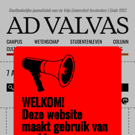
Onafhankelijke journalistiek over de Vrije Universiteit Amsterdam | Sinds 1953
CAMPUS
WETENSCHAP
STUDENTENLEVEN
COLUMN
CULTUUR
ONDERWIJS
MAATSCHAPPIJ
BLOG
7 AUGUSTUS 2026
WELKOM!
MAGAZINE
ENGLISH
Deze website
DUIDELIJKETAALPRIJS
maakt gebruik van