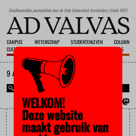
Onafhankelijke journalistiek over de Vrije Universiteit Amsterdam | Sinds 1953
CAMPUS
WETENSCHAP
STUDENTENLEVEN
COLUMN
CULTUUR
ONDERWIJS
MAATSCHAPPIJ
BLOG
9 AUGUSTUS 2026
WELKOM!
MAGAZINE
ENGLISH
Deze website
DROP-OUTS
maakt gebruik van