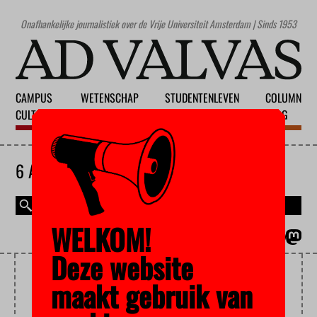
Onafhankelijke journalistiek over de Vrije Universiteit Amsterdam | Sinds 1953
CAMPUS
WETENSCHAP
STUDENTENLEVEN
COLUMN
CULTUUR
ONDERWIJS
MAATSCHAPPIJ
BLOG
6 AUGUSTUS 2026
WELKOM!
MAGAZINE
ENGLISH
Deze website
DRANK
maakt gebruik van