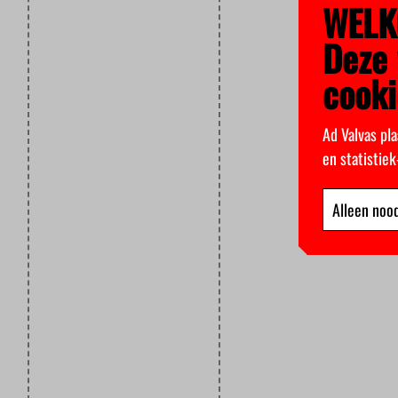
WELK
Deze 
cooki
Ad Valvas pla
en statistie
Alleen nood