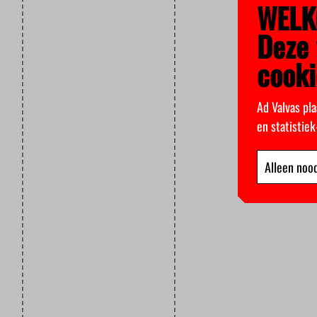
WELK
Deze 
cooki
Ad Valvas pla
en statistie
Alleen nood