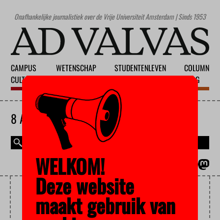
Onafhankelijke journalistiek over de Vrije Universiteit Amsterdam | Sinds 1953
CAMPUS
WETENSCHAP
STUDENTENLEVEN
COLUMN
CULTUUR
ONDERWIJS
MAATSCHAPPIJ
BLOG
8 AUGUSTUS 2026
WELKOM!
MAGAZINE
ENGLISH
Deze website
DOORSTROMEN
maakt gebruik van